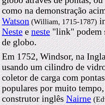
como na demonstração acim
Watson
in
(William, 1715-1787)
Neste
e
neste
"link" podem 
de globo.
Em 1752, Windsor, na Ingla
usando um cilindro de vidro
coletor de carga com ponta
populares por muito tempo,
construtor inglês
Nairne
(Ed