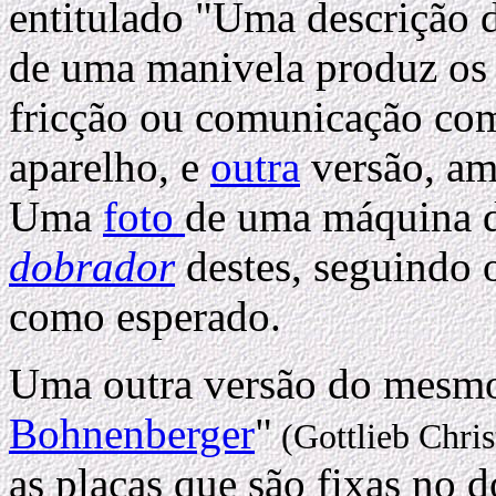
entitulado "Uma descrição 
de uma manivela produz os d
fricção ou comunicação co
aparelho, e
outra
versão, am
Uma
foto
de uma máquina d
dobrador
destes, seguindo 
como esperado.
Uma outra versão do mesmo 
Bohnenberger
"
(Gottlieb Chris
as placas que são fixas no 