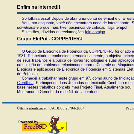
Enfim na internet!!!
Só faltava essa! Depois de abrir uma conta de e-mail e criar este 
Aqui, por enquanto, você não encontrará nada de interessante. Som
downloads
e o que mais tiver paciência de colocar. Haja tempo!
Sujestões, dúvidas ou reclamações
fale comigo
.
Grupo ElePot - COPPE/UFRJ
O
Grupo de Eletrônica de Potência
da
COPPE/UFRJ
foi criado 
1981. Respeitado e conhecido internacionalmente, o objetivo princi
de seus trabalhos é a busca de novas tecnologias e suas aplicaçõ
na solução de problemas relacionados com o Controle de Máquina
Elétricas e aplicações de Eletrônica de Potência em Sistemas Elét
de Potência.
Comecei a trabalhar neste grupo em 97, como aluno de
Iniciaçã
Científica
. Participei de duas Jornadas de Iniciação Científica e co
base nestes trabalhos concebí meu Projeto Final. Atualmente sou
Mestrando e Gerente da rede NT do laboratório.
Última atualização: 09:18:00 28/04/2004
Pági