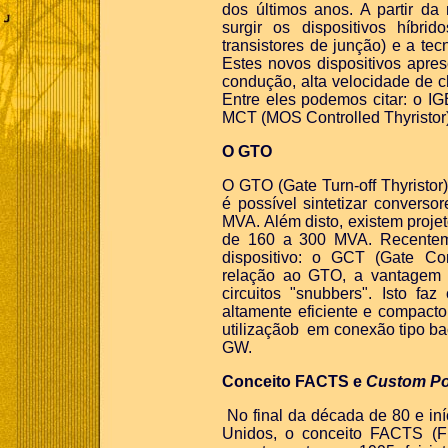
dos últimos anos. A partir 
surgir os dispositivos híbrid
transistores de junção) e a te
Estes novos dispositivos apr
condução, alta velocidade de c
Entre eles podemos citar: o IG
MCT (MOS Controlled Thyristor
O GTO
O GTO (Gate Turn-off Thyristor
é possível sintetizar convers
MVA. Além disto, existem proje
de 160 a 300 MVA. Recenteme
dispositivo: o GCT (Gate Co
relação ao GTO, a vantagem 
circuitos "snubbers". Isto f
altamente eficiente e compact
utilizaçãob em conexão tipo ba
GW.
Conceito FACTS e
Custom P
No final da década de 80 e iní
Unidos, o conceito FACTS (F