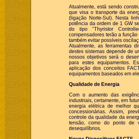
Atualmente, está sendo constru
que visa o transporte da ener
(ligação Norte-Sul). Nesta 
potência da ordem de 1 GW se
do tipo "Thyristor Control
compensadores terão a função d
também evitar possíveis oscilaç
Atualmente, as ferramentas di
destes sistemas depende de u
nossos objetivos será o desen
para estes equipamentos. Es
aplicação dos conceitos FA
equipamentos baseados em elet
Qualidade de Energia
Com o aumento das exigênci
industriais, certamente, em futu
energia elétrica de melhor q
concessionárias. Assim, pre
controle da qualidade da energ
tensão, como do ponto de v
desequilíbrios.
Novos Dispositivos FACTS