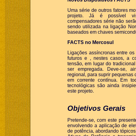
Uma série de outros fatores m
projeto. Já é possível vi
compensadores série não serão
sendo utilizada na ligação N
baseados em chaves semicondu
FACTS no Mercosul
Ligações assíncronas entre os
futuros e , nestes casos, a 
tensão, em lugar do tradiciona
ser empregada. Deve-se, ai
regional, para suprir pequenas
em corrente contínua. Em to
tecnológicas são ainda insipi
este projeto.
Objetivos Gerais
Pretende-se, com este presente
envolvendo a aplicação de elet
de potência, abordando tópicos